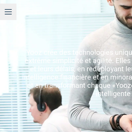
MENU CARRIÈRE
Yooz crée des technologies uniqu
extrême simplicité et agilité. Elles
et leurs délais, en redéployant l
intelligence financière et en minor
et en transformant chaque «Yooz
intelligent