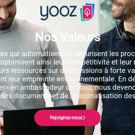
Nos Valeurs
es qui automatisent et sécurisent les pro
 optimisent ainsi leur compétitivité et leur
eurs ressources sur des missions à forte v
ant leur empreinte environnementale. En d
er» en ambassadeur de Yooz, nous devenon
e des documents et de l’automatisation de
Rejoignez-nous