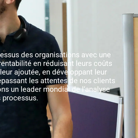
cessus des organisations avec une
 rentabilité en réduisant leurs coûts
aleur ajoutée, en développant leur
épassant les attentes de nos clients
s un leader mondial de l’analyse
s processus.