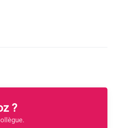
oz ?
ollègue.