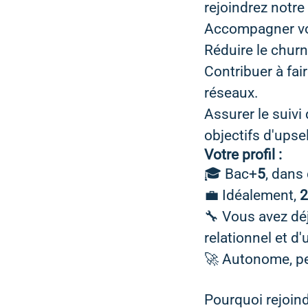
rejoindrez notre
Accompagner votr
Réduire le churn 
Contribuer à fa
réseaux.
Assurer le suivi
objectifs d'upse
Votre profil :
🎓 Bac+
5
, dans
💼 Idéalement,
2
🔧 Vous avez dé
relationnel et 
🚀 Autonome, per
Pourquoi rejoin