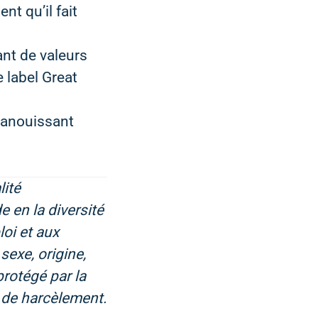
t qu’il fait
ant de valeurs
 label Great
épanouissant
lité
 en la diversité
loi et aux
sexe, origine,
protégé par la
t de harcèlement.