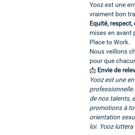
Yooz est une ent
vraiment bon trav
Equité, respect, 
mises en avant p
Place to Work.
Nous veillons ch
pour que chacun
📩
Envie de rele
Yooz est une ent
professionnelle
de nos talents, 
promotions à tou
orientation sexue
loi. Yooz lutter