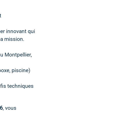
t
er innovant qui
sa mission.
 Montpellier,
boxe, piscine)
éfis techniques
26
, vous