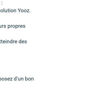
 :
solution Yooz.
urs propres
tteindre des
sposez d'un bon